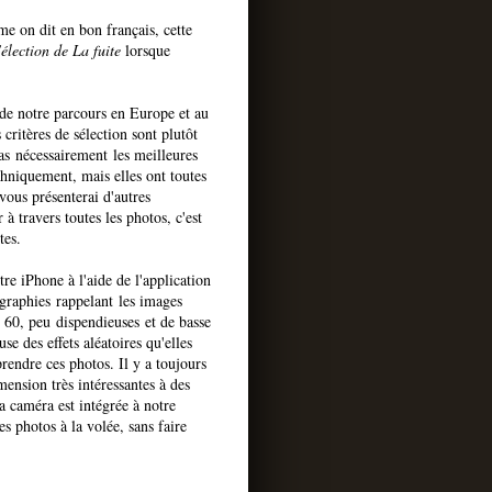
 on dit en bon français, cette
élection de La fuite
lorsque
s de notre parcours en Europe et au
 critères de sélection sont plutôt
pas nécessairement les meilleures
echniquement, mais elles ont toutes
vous présenterai d'autres
à travers toutes les photos, c'est
tes.
tre iPhone à l'aide de l'application
ographies rappelant les images
s 60, peu dispendieuses et de basse
se des effets aléatoires qu'elles
endre ces photos. Il y a toujours
mension très intéressantes à des
 caméra est intégrée à notre
s photos à la volée, sans faire