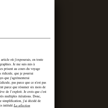
article où j'exposerais, en toute
graphies. Je me suis mis à
ies prisent au cours du voyage
a ridicule, que je pourrai
ges que j'agrémenterai
Ridicule, pas parce que ce n'est pas
nt parce que résumer six mois de
ve de l’exploit. Je crois que c'est
ès multiples itérations. Donc,
le simplification, j'ai décidé de
s intitulé
La sélection