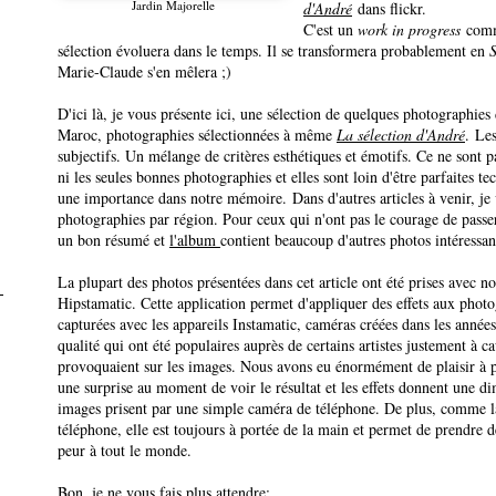
Jardin Majorelle
d'André
dans flickr.
C'est un
work in progress
comme
sélection évoluera dans le temps. Il se transformera probablement en
S
Marie-Claude s'en mêlera ;)
D'ici là, je vous présente ici, une sélection de quelques photographie
Maroc, photographies sélectionnées à même
La sélection d'André
. Les
subjectifs. Un mélange de critères esthétiques et émotifs. Ce ne sont 
ni les seules bonnes photographies et elles sont loin d'être parfaites t
une importance dans notre mémoire. Dans d'autres articles à venir, je 
photographies par région. Pour ceux qui n'ont pas le courage de passer 
un bon résumé et
l'album
contient beaucoup d'autres photos intéressan
La plupart des photos présentées dans cet article ont été prises avec no
Hipstamatic. Cette application permet d'appliquer des effets aux phot
capturées avec les appareils Instamatic, caméras créées dans les année
qualité qui ont été populaires auprès de certains artistes justement à cau
provoquaient sur les images. Nous avons eu énormément de plaisir à pr
une surprise au moment de voir le résultat et les effets donnent une di
images prisent par une simple caméra de téléphone. De plus, comme la
téléphone, elle est toujours à portée de la main et permet de prendre de
peur à tout le monde.
Bon, je ne vous fais plus attendre: