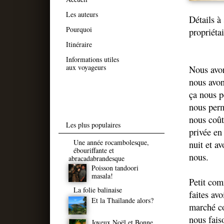
Les auteurs
Détails à
Pourquoi
propriétai
Itinéraire
Informations utiles
aux voyageurs
Nous avon
nous avon
ça nous p
nous perm
nous coût
Les plus populaires
privée en
Une année rocambolesque,
nuit et a
ébouriffante et
nous.
abracadabrandesque
Poisson tandoori
masala!
Petit com
La folie balinaise
faites av
Et la Thaïlande alors?
marché co
nous fais
Joyeux Noël et Bonne