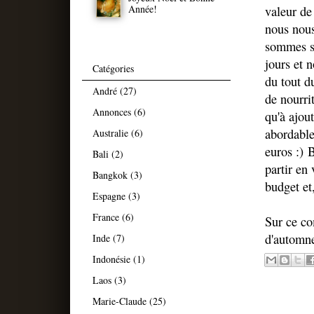
Année!
valeur de
nous nous
sommes so
jours et 
Catégories
du tout d
André
(27)
de nourri
Annonces
(6)
qu'à ajou
abordable
Australie
(6)
euros :) 
Bali
(2)
partir en
Bangkok
(3)
budget et,
Espagne
(3)
France
(6)
Sur ce co
d'automne
Inde
(7)
Indonésie
(1)
Laos
(3)
Marie-Claude
(25)